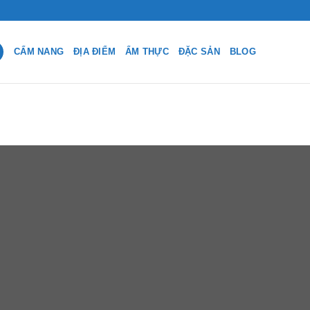
CẨM NANG
ĐỊA ĐIỂM
ẨM THỰC
ĐẶC SẢN
BLOG