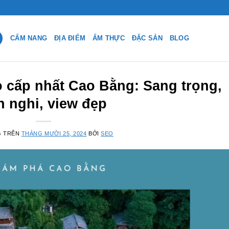
CẨM NANG
ĐỊA ĐIỂM
ẨM THỰC
ĐẶC SẢN
BLOG
o cấp nhất Cao Bằng: Sang trọng,
ện nghi, view đẹp
G TRÊN
THÁNG MƯỜI 25, 2024
BỞI
SEO