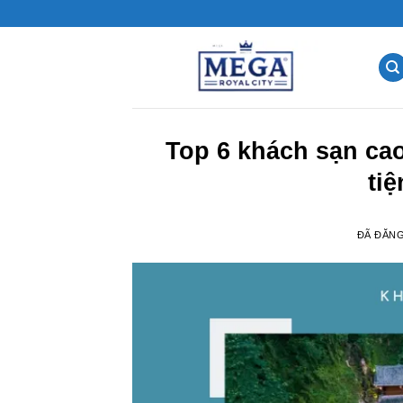
Chuyển
đến
nội
dung
Top 6 khách sạn ca
ti
ĐÃ ĐĂN