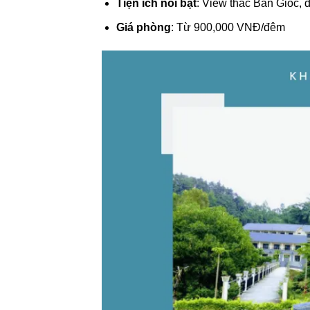
Tiện ích nổi bật
: View thác Bản Giốc, 
Giá phòng
: Từ 900,000 VNĐ/đêm