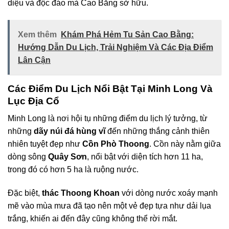
diệu và độc đáo mà Cao Bằng sở hữu.
Xem thêm
Khám Phá Hẻm Tu Sản Cao Bằng:
Hướng Dẫn Du Lịch, Trải Nghiệm Và Các Địa Điểm
Lân Cận
Các Điểm Du Lịch Nổi Bật Tại Minh Long Và
Lục Địa Cổ
Minh Long là nơi hội tụ những điểm du lịch lý tưởng, từ
những
dãy núi đá hùng vĩ
đến những thắng cảnh thiên
nhiên tuyệt đẹp như
Cồn Phò Thoong
. Cồn này nằm giữa
dòng sông
Quây Sơn
, nổi bật với diện tích hơn 11 ha,
trong đó có hơn 5 ha là ruộng nước.
Đặc biệt,
thác Thoong Khoan
với dòng nước xoáy mạnh
mẽ vào mùa mưa đã tạo nên một vẻ đẹp tựa như dải lụa
trắng, khiến ai đến đây cũng không thể rời mắt.