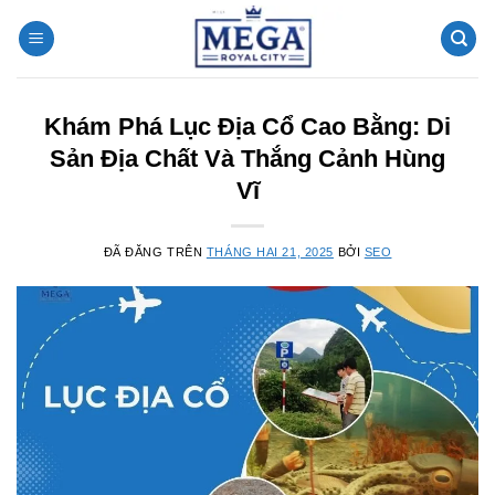
Chuyển
đến
nội
dung
Khám Phá Lục Địa Cổ Cao Bằng: Di
Sản Địa Chất Và Thắng Cảnh Hùng
Vĩ
ĐÃ ĐĂNG TRÊN
THÁNG HAI 21, 2025
BỞI
SEO