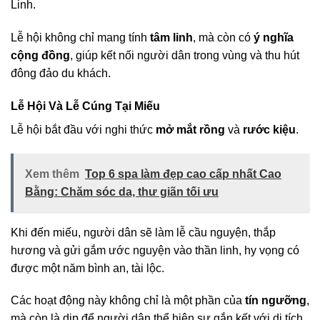
Linh.
Lễ hội không chỉ mang tính
tâm linh
, mà còn có
ý nghĩa
cộng đồng
, giúp kết nối người dân trong vùng và thu hút
đông đảo du khách.
Lễ Hội Và Lễ Cúng Tại Miếu
Lễ hội bắt đầu với nghi thức
mở mắt rồng
và
rước kiệu
.
Xem thêm
Top 6 spa làm đẹp cao cấp nhất Cao
Bằng: Chăm sóc da, thư giãn tối ưu
Khi đến miếu, người dân sẽ làm lễ cầu nguyện, thắp
hương và gửi gắm ước nguyện vào thần linh, hy vọng có
được một năm bình an, tài lộc.
Các hoạt động này không chỉ là một phần của
tín ngưỡng
,
mà còn là dịp để người dân thể hiện sự gắn kết với di tích