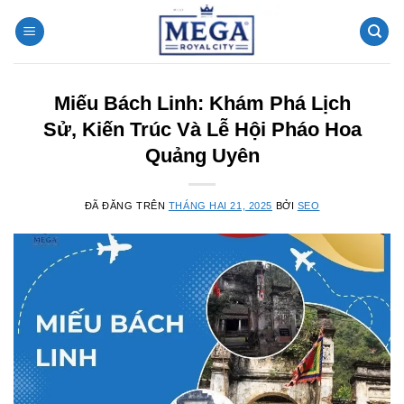
Chuyển
đến
nội
dung
Miếu Bách Linh: Khám Phá Lịch
Sử, Kiến Trúc Và Lễ Hội Pháo Hoa
Quảng Uyên
ĐÃ ĐĂNG TRÊN
THÁNG HAI 21, 2025
BỞI
SEO