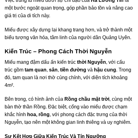
Việc trùng tu miếu dưới sự chỉ đạo của
Hà Lương Tín
là
một bước ngoặt quan trọng, góp phần bảo tồn và nâng cao
giá trị của di tích này.
Miếu được xây dựng lại khang trang hơn, và trở thành một
biểu tượng văn hóa, tâm linh của người dân Quảng Uyên.
Kiến Trúc – Phong Cách Thời Nguyễn
Miếu mang đậm dấu ấn kiến trúc
thời Nguyễn
, với cấu
trúc gồm
tam quan
,
sân
,
tiền đường
và
hậu cung
. Trong
đó, tam quan là nơi thờ cúng chính, với diện tích khoảng
4m².
Bên trong, có hình ảnh của
Rồng chầu mặt trời
, cùng một
bàn thờ thần Rồng. Đặc biệt, cổng vào miếu được chạm
khắc hình
hoa, rồng
, với phong cách đặc trưng của thời
Nguyễn, tạo nên một không gian linh thiêng và uy nghiêm.
Sự Kết Hợp Giữa Kiến Trúc Và Tín Ngưỡng