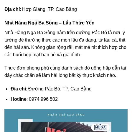
Địa chỉ
: Hợp Giang, TP. Cao Bằng
Nhà Hàng Ngã Ba Sông – Lẩu Thức Yến
Nhà Hàng Ngã Ba Sông nằm trên đường Pác Bó là nơi lý
tưởng để thưởng thức các món lẩu đa dạng, từ lẩu cá, thịt
đến hải sản. Không gian rộng rãi, mát mẻ rất thích hợp cho
các buổi họp mặt bạn bè và gia đình.
Thực đơn phong phú cùng danh sách đồ uống hấp dẫn tại
đây chắc chắn sẽ làm hài lòng bất kỳ thực khách nào.
Địa chỉ
: Đường Pác Bó, TP. Cao Bằng
Hotline
: 0974 996 502