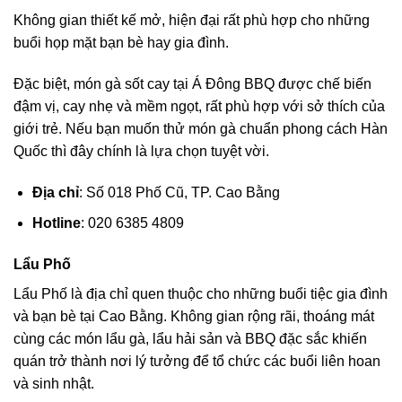
Không gian thiết kế mở, hiện đại rất phù hợp cho những
buổi họp mặt bạn bè hay gia đình.
Đặc biệt, món gà sốt cay tại Á Đông BBQ được chế biến
đậm vị, cay nhẹ và mềm ngọt, rất phù hợp với sở thích của
giới trẻ. Nếu bạn muốn thử món gà chuẩn phong cách Hàn
Quốc thì đây chính là lựa chọn tuyệt vời.
Địa chỉ
: Số 018 Phố Cũ, TP. Cao Bằng
Hotline
: 020 6385 4809
Lẩu Phố
Lẩu Phố là địa chỉ quen thuộc cho những buổi tiệc gia đình
và bạn bè tại Cao Bằng. Không gian rộng rãi, thoáng mát
cùng các món lẩu gà, lẩu hải sản và BBQ đặc sắc khiến
quán trở thành nơi lý tưởng để tổ chức các buổi liên hoan
và sinh nhật.