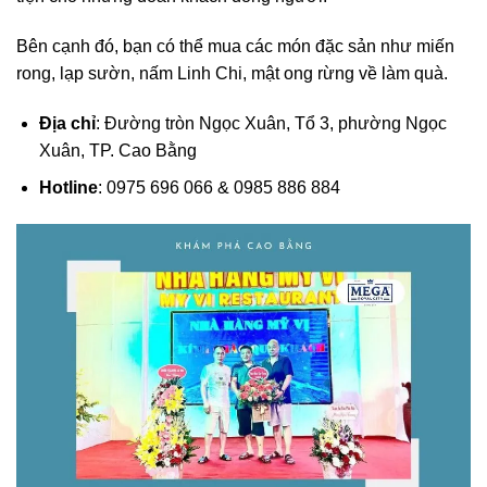
Bên cạnh đó, bạn có thể mua các món đặc sản như miến
rong, lạp sườn, nấm Linh Chi, mật ong rừng về làm quà.
Địa chỉ
: Đường tròn Ngọc Xuân, Tổ 3, phường Ngọc
Xuân, TP. Cao Bằng
Hotline
: 0975 696 066 & 0985 886 884