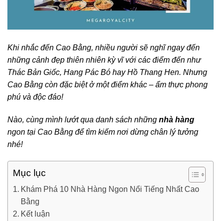
Khi nhắc đến Cao Bằng, nhiều người sẽ nghĩ ngay đến
những cảnh đẹp thiên nhiên kỳ vĩ với các điểm đến như
Thác Bản Giốc, Hang Pác Bó hay Hồ Thang Hen. Nhưng
Cao Bằng còn đặc biệt ở một điểm khác – ẩm thực phong
phú và độc đáo!
Nào, cùng mình lướt qua danh sách những
nhà hàng
ngon tại Cao Bằng để tìm kiếm nơi dừng chân lý tưởng
nhé!
Mục lục
Khám Phá 10 Nhà Hàng Ngon Nổi Tiếng Nhất Cao
Bằng
Kết luận