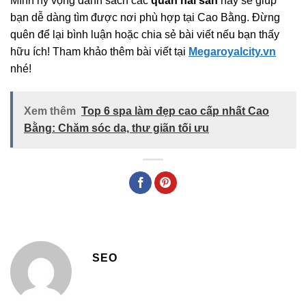
Mình hy vọng danh sách các
quán hải sản
này sẽ giúp
bạn dễ dàng tìm được nơi phù hợp tại Cao Bằng. Đừng
quên để lại bình luận hoặc chia sẻ bài viết nếu bạn thấy
hữu ích! Tham khảo thêm bài viết tại
Megaroyalcity.vn
nhé!
Xem thêm
Top 6 spa làm đẹp cao cấp nhất Cao
Bằng: Chăm sóc da, thư giãn tối ưu
SEO