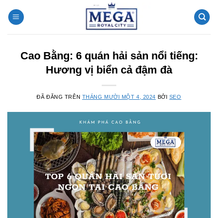
Chuyển
đến
nội
dung
Cao Bằng: 6 quán hải sản nổi tiếng:
Hương vị biển cả đậm đà
ĐÃ ĐĂNG TRÊN
THÁNG MƯỜI MỘT 4, 2024
BỞI
SEO