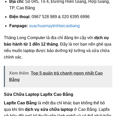
Địa chỉ:
Số 045, Tổ 4, Đường Hiến Giang, Hợp Giang,
TP. Cao Bằng
Điện thoại:
0967 528 989 & 020 6395 6996
Fanpage:
suachuamaytinhtaicaobang
Thăng Long Computer là địa chỉ đáng tin cậy với
dịch vụ
bảo hành từ 1 đến 12 tháng
. Đây là nơi bạn nên ghé qua
nếu muốn laptop được bảo dưỡng kỹ lưỡng và sửa chữa
chính xác.
Xem thêm
Top 5 quán trà chanh ngon nhất Cao
Bằng
Sửa Chữa Laptop Lapfix Cao Bằng
Lapfix Cao Bằng
là một địa chỉ khác bạn không thể bỏ
qua khi tìm
dịch vụ sửa chữa laptop
ở Cao Bằng. Lapfix
sở hữu đội ngũ kỹ thuật viên lành nghề và có thể phát hiện