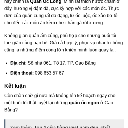
này chính là
Quán Ốc Long
. Mình rất thích nước chấm ở
đây, hương vị đậm đà, cực kỳ hợp với các món ốc. Thực
đơn của quán cũng rất đa dạng, từ ốc luộc, ốc xào bơ tỏi
cho đến các món ăn kèm như chân gà rút xương.
Không gian quán ấm cúng, phù hợp cho những buổi tối
thư giãn cùng bạn bè. Giá cả hợp lý, phục vụ nhanh chóng
cũng là những điểm cộng lớn khiến mình luôn quay lại.
Địa chỉ:
Số nhà 061, Tổ 17, TP. Cao Bằng
Điện thoại:
098 653 57 67
Kết luận
Còn chần chờ gì nữa mà không lên kế hoạch ngay cho
một buổi tối thật tuyệt tại những
quán ốc ngon
ở Cao
Bằng?
Xem thêm
Top 4 cửa hàng vest nam đẹp, chất