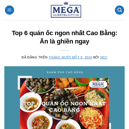
Chuyển
đến
nội
dung
Top 6 quán ốc ngon nhất Cao Bằng:
Ăn là ghiền ngay
ĐÃ ĐĂNG TRÊN
THÁNG MƯỜI MỘT 8, 2024
BỞI
SEO